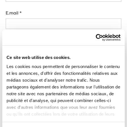
E.mail *
Titre du ou des CDs *
Ce site web utilise des cookies.
Les cookies nous permettent de personnaliser le contenu
Marchandise expédiée le*
et les annonces, d'offrir des fonctionnalités relatives aux
médias sociaux et d'analyser notre trafic. Nous
partageons également des informations sur l'utilisation de
notre site avec nos partenaires de médias sociaux, de
Reçu le*
publicité et d'analyse, qui peuvent combiner celles-ci
avec d'autres informations que vous leur avez fournies
ou qu'ils ont collectées lors de votre utilisation de leurs
services.
Prix total payé en euros*